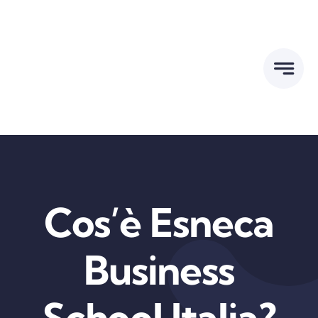
Skip
to
content
Cos’è Esneca
Business
School Italia?